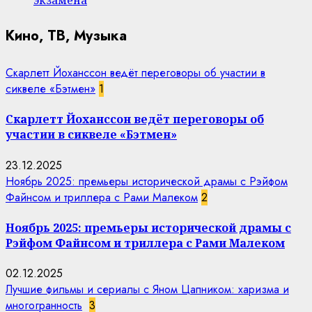
Кино, ТВ, Музыка
Скарлетт Йоханссон ведёт переговоры об участии в
сиквеле «Бэтмен»
1
Скарлетт Йоханссон ведёт переговоры об
участии в сиквеле «Бэтмен»
23.12.2025
Ноябрь 2025: премьеры исторической драмы с Рэйфом
Файнсом и триллера с Рами Малеком
2
Ноябрь 2025: премьеры исторической драмы с
Рэйфом Файнсом и триллера с Рами Малеком
02.12.2025
Лучшие фильмы и сериалы с Яном Цапником: харизма и
многогранность
3