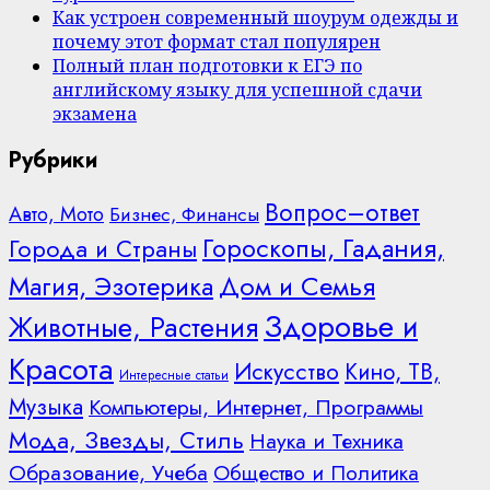
Как устроен современный шоурум одежды и
почему этот формат стал популярен
Полный план подготовки к ЕГЭ по
английскому языку для успешной сдачи
экзамена
Рубрики
Вопрос–ответ
Авто, Мото
Бизнес, Финансы
Гороскопы, Гадания,
Города и Страны
Дом и Семья
Магия, Эзотерика
Здоровье и
Животные, Растения
Красота
Искусство
Кино, ТВ,
Интересные статьи
Музыка
Компьютеры, Интернет, Программы
Мода, Звезды, Стиль
Наука и Техника
Образование, Учеба
Общество и Политика