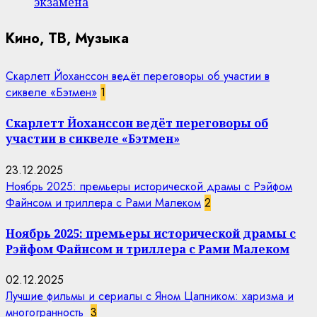
экзамена
Кино, ТВ, Музыка
Скарлетт Йоханссон ведёт переговоры об участии в
сиквеле «Бэтмен»
1
Скарлетт Йоханссон ведёт переговоры об
участии в сиквеле «Бэтмен»
23.12.2025
Ноябрь 2025: премьеры исторической драмы с Рэйфом
Файнсом и триллера с Рами Малеком
2
Ноябрь 2025: премьеры исторической драмы с
Рэйфом Файнсом и триллера с Рами Малеком
02.12.2025
Лучшие фильмы и сериалы с Яном Цапником: харизма и
многогранность
3