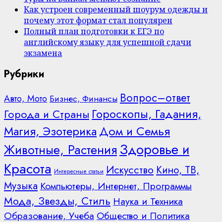
Как устроен современный шоурум одежды и
почему этот формат стал популярен
Полный план подготовки к ЕГЭ по
английскому языку для успешной сдачи
экзамена
Рубрики
Вопрос–ответ
Авто, Мото
Бизнес, Финансы
Гороскопы, Гадания,
Города и Страны
Дом и Семья
Магия, Эзотерика
Здоровье и
Животные, Растения
Красота
Искусство
Кино, ТВ,
Интересные статьи
Музыка
Компьютеры, Интернет, Программы
Мода, Звезды, Стиль
Наука и Техника
Образование, Учеба
Общество и Политика