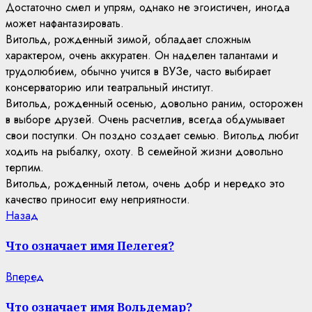
Достаточно смел и упрям, однако не эгоистичен, иногда
может нафантазировать.
Витольд, рожденный зимой, обладает сложным
характером, очень аккуратен. Он наделен талантами и
трудолюбием, обычно учится в ВУЗе, часто выбирает
консерваторию или театральный институт.
Витольд, рожденный осенью, довольно раним, осторожен
в выборе друзей. Очень расчетлив, всегда обдумывает
свои поступки. Он поздно создает семью. Витольд любит
ходить на рыбалку, охоту. В семейной жизни довольно
терпим.
Витольд, рожденный летом, очень добр и нередко это
качество приносит ему неприятности.
Continue
Previous
Назад
post:
Reading
Что означает имя Пелегея?
Next
Вперед
post:
Что означает имя Вольдемар?