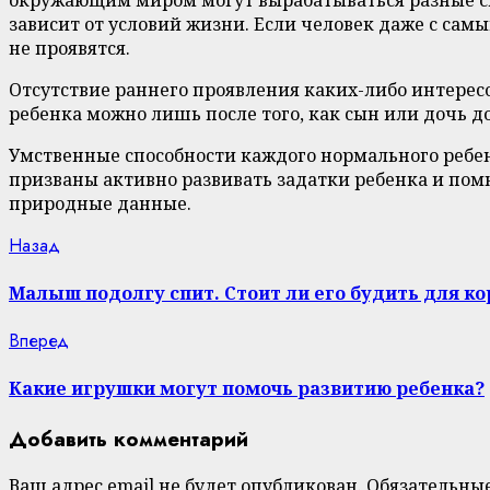
зависит от условий жизни. Если человек даже с сам
не проявятся.
Отсутствие раннего проявления каких-либо интересо
ребенка можно лишь после того, как сын или дочь до
Умственные способности каждого нормального ребен
призваны активно развивать задатки ребенка и помн
природные данные.
Continue
Previous
Назад
post:
Reading
Малыш подолгу спит. Стоит ли его будить для к
Next
Вперед
post:
Какие игрушки могут помочь развитию ребенка?
Добавить комментарий
Ваш адрес email не будет опубликован.
Обязательны