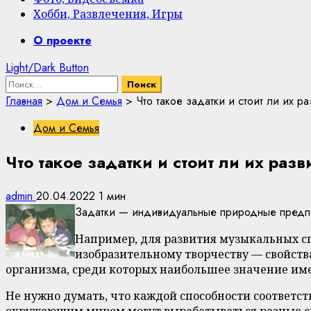
Хобби, Развлечения, Игры
Primary
О проекте
Menu
Light/Dark Button
Найти:
Главная
>
Дом и Семья
>
Что такое задатки и стоит ли их ра
Дом и Семья
Что такое задатки и стоит ли их разв
admin
20.04.2022
1 мин
Задатки — индивидуальные природные предпо
Например, для развития музыкальных спо
изобразительному творчеству — свойств
организма, среди которых наибольшее значение име
Не нужно думать, что каждой способности соответст
окружающим миром могут вырабатываться разные спо