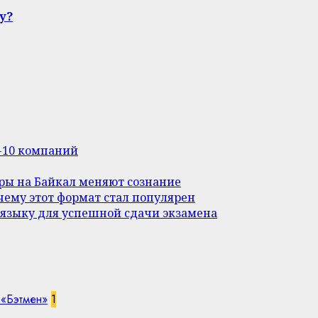
у?
п-10 компаний
уры на Байкал меняют сознание
ему этот формат стал популярен
 языку для успешной сдачи экзамена
 «Бэтмен»
1