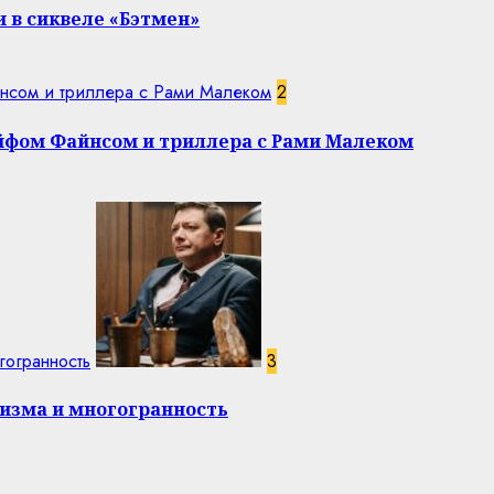
 в сиквеле «Бэтмен»
нсом и триллера с Рами Малеком
2
эйфом Файнсом и триллера с Рами Малеком
гогранность
3
изма и многогранность