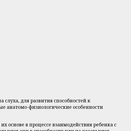
 слуха, для развития способностей к
рые анатомо-физиологические особенности
 их основе в процессе взаимодействия ребенка с
овьются они в способности или не разовьются—