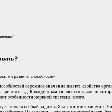
звивать?
ивать?
сылки развития способностей.
собностей огромное значение имеют, свойства органа
а зрения и т.д. Врожденными являются также некото
ют особенности нервной системы, мозга.
вует только особый задаток. Задатки многозначны. На
собности. Но задатки — это еще не способности. Раз