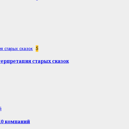
я старых сказок
5
терпретация старых сказок
й
10 компаний