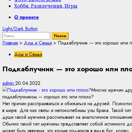
Хобби, Развлечения, Игры
Primary
О проекте
Menu
Light/Dark Button
Найти:
Главная
>
Дом и Семья
>
Подкаблучник — это хорошо или 
Дом и Семья
Подкаблучник — это хорошо или пл
admin
20.04.2022
Многих мужчин дру
подкаблучником — хорошо это или плохо?
Нет причин расстраиваться и обижаться на друзей. Психоло
в мире. Для них святы и непоколебимы узы брака. Такой тип
души такой мужчина рассчитывает на аналогичное отношение
Обычно такой тип мужчины представляет собой истинного д
может быть уверена, что кроме подарков в виде бус, колец, 