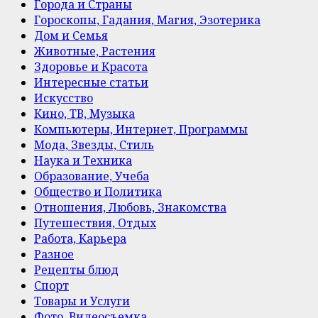
Города и Страны
Гороскопы, Гадания, Магия, Эзотерика
Дом и Семья
Животные, Растения
Здоровье и Красота
Интересные статьи
Искусство
Кино, ТВ, Музыка
Компьютеры, Интернет, Программы
Мода, Звезды, Стиль
Наука и Техника
Образование, Учеба
Общество и Политика
Отношения, Любовь, Знакомства
Путешествия, Отдых
Работа, Карьера
Разное
Рецепты блюд
Спорт
Товары и Услуги
Фото, Видеосъемка