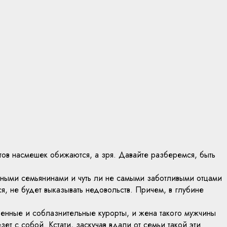
тов насмешек обижаются, а зря. Давайте разберемся, быть
инными семьянинами и чуть ли не самыми заботливыми отцами
я, не будет выказывать недовольств. Причем, в глубине
венные и соблазнительные курорты, и жена такого мужчины
ет с собой. Кстати, заскучав вдали от семьи такой эти