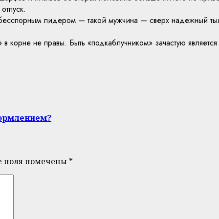
отпуск.
я бесспорным лидером — такой мужчина — сверх надежный тыл
 в корне не правы. Быть «подкаблучником» зачастую является
кормлением?
е поля помечены
*