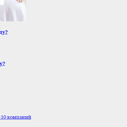
ду?
у?
п-10 компаний