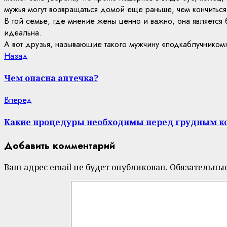
мужья могут возвращаться домой еще раньше, чем кончиться 
В той семье, где мнение жены ценно и важно, она являетс
идеальна.
А вот друзья, называющие такого мужчину «подкаблучником»
Continue
Previous
Назад
post:
Reading
Чем опасна аптечка?
Next
Вперед
post:
Какие процедуры необходимы перед грудным 
Добавить комментарий
Ваш адрес email не будет опубликован.
Обязательны