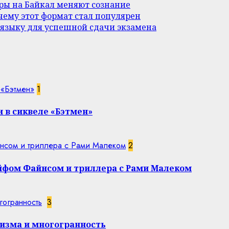
уры на Байкал меняют сознание
ему этот формат стал популярен
 языку для успешной сдачи экзамена
 «Бэтмен»
1
 в сиквеле «Бэтмен»
нсом и триллера с Рами Малеком
2
эйфом Файнсом и триллера с Рами Малеком
гогранность
3
изма и многогранность