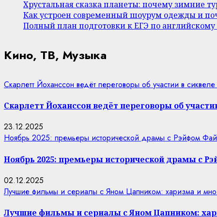
Хрустальная сказка планеты: почему зимние т
Как устроен современный шоурум одежды и поч
Полный план подготовки к ЕГЭ по английскому
Кино, ТВ, Музыка
Скарлетт Йоханссон ведёт переговоры об участии в сиквеле
Скарлетт Йоханссон ведёт переговоры об участии
23.12.2025
Ноябрь 2025: премьеры исторической драмы с Рэйфом Фай
Ноябрь 2025: премьеры исторической драмы с Р
02.12.2025
Лучшие фильмы и сериалы с Яном Цапником: харизма и мно
Лучшие фильмы и сериалы с Яном Цапником: хар