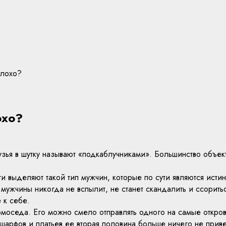
плохо?
охо?
зья в шутку называют «подкаблучниками». Большинство объек
ги выделяют такой тип мужчин, которые по сути являются ист
 мужчины никогда не вспылит, не станет скандалить и ссоритьс
 к себе.
омоседа. Его можно смело отправлять одного на самые откро
шарфов и платьев ее вторая половина больше ничего не привез