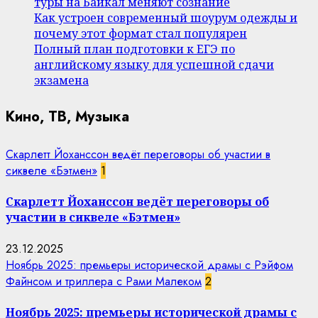
туры на Байкал меняют сознание
Как устроен современный шоурум одежды и
почему этот формат стал популярен
Полный план подготовки к ЕГЭ по
английскому языку для успешной сдачи
экзамена
Кино, ТВ, Музыка
Скарлетт Йоханссон ведёт переговоры об участии в
сиквеле «Бэтмен»
1
Скарлетт Йоханссон ведёт переговоры об
участии в сиквеле «Бэтмен»
23.12.2025
Ноябрь 2025: премьеры исторической драмы с Рэйфом
Файнсом и триллера с Рами Малеком
2
Ноябрь 2025: премьеры исторической драмы с