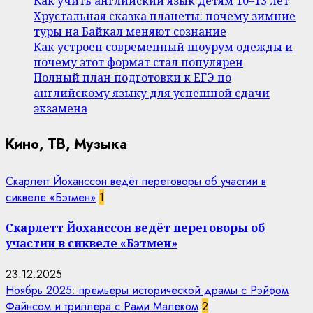
Как учить английский язык детям 10–13 лет
Хрустальная сказка планеты: почему зимние
туры на Байкал меняют сознание
Как устроен современный шоурум одежды и
почему этот формат стал популярен
Полный план подготовки к ЕГЭ по
английскому языку для успешной сдачи
экзамена
Кино, ТВ, Музыка
Скарлетт Йоханссон ведёт переговоры об участии в
сиквеле «Бэтмен»
1
Скарлетт Йоханссон ведёт переговоры об
участии в сиквеле «Бэтмен»
23.12.2025
Ноябрь 2025: премьеры исторической драмы с Рэйфом
Файнсом и триллера с Рами Малеком
2