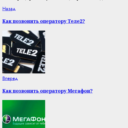
Continue
Previous
Назад
post:
Reading
Как позвонить оператору Теле2?
Next
Вперед
post:
Как позвонить оператору Мегафон?