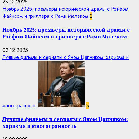
23.12.2025
Ноябрь 2025: премьеры исторической драмы с Рэйфом
Файнсом и триллера с Рами Малеком
2
Ноябрь 2025: премьеры исторической драмы с
Рэйфом Файнсом и триллера с Рами Малеком
02.12.2025
Лучшие фильмы и сериалы с Яном Цапником: харизма и
многогранность
3
Лучшие фильмы и сериалы с Яном Цапником:
харизма и многогранность