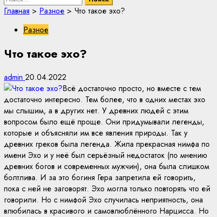
Главная
>
Разное
>
Что такое эхо?
Разное
Что такое эхо?
admin
20.04.2022
Всё достаточно просто, но вместе с тем
достаточно интересно. Тем более, что в одних местах эхо
мы слышим, а в других нет. У древних людей с этим
вопросом было ещё проще. Они придумывали легенды,
которые и объясняли им все явления природы. Так у
древних греков была легенда. Жила прекрасная нимфа по
имени Эхо и у неё был серьёзный недостаток (по мнению
древних богов и современных мужчин), она была слишком
болтлива. И за это богиня Гера запретила ей говорить,
пока с ней не заговорят. Эхо могла только повторять что ей
говорили. Но с нимфой Эхо случилась неприятность, она
влюбилась в красивого и самовлюблённого Нарцисса. Но