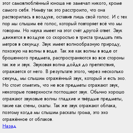
этот самовлюблённый юноша не замечал никого, кроме
самого себя. Нимфу так это расстроило, что она
растворилась в воздухе, оставив лишь свой голос. И с тех
пор мы слышим её голос, который повторяет всё что мы
говорим. Но наука имеет на этот счёт другой ответ. Звук
движется в воздухе со скоростью в триста тридцать пять
метров в секунду. Звук имеет волнообразную природу,
похожую на волны в воде. Так же как волны в воде от
брошенного предмета, распространяются во все стороны
так же и звук. Звуковая волна дойдя до препятствия,
отражается от него. В результате этого, через несколько
секунд, мы слышим отражённый звук, который и есть эхо.
Но стоит отметить, что не все предметы отражают звук,
некоторые поверхности поглощают звук. Обычно хорошо
отражают звуковые волны гладкие и твёрдые предметы,
такие как стены, скалы. Так же звук отражают облака,
поэтому когда мы слышим раскаты грома, это эхо
отражённое от облаков.
Continue
Previous
Назад
post: