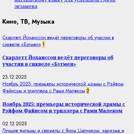
экзамена
Кино, ТВ, Музыка
Скарлетт Йоханссон ведёт переговоры об участии в
сиквеле «Бэтмен»
1
Скарлетт Йоханссон ведёт переговоры об
участии в сиквеле «Бэтмен»
23.12.2025
Ноябрь 2025: премьеры исторической драмы с Рэйфом
Файнсом и триллера с Рами Малеком
2
Ноябрь 2025: премьеры исторической драмы с
Рэйфом Файнсом и триллера с Рами Малеком
02.12.2025
Лучшие фильмы и сериалы с Яном Цапником: харизма и