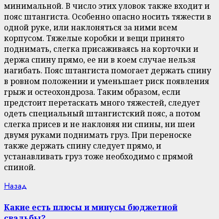
минимальной. В число этих уловок также входит и
пояс штангиста. Особенно опасно носить тяжести в
одной руке, или наклоняться за ними всем
корпусом. Тяжелые коробки и вещи принято
поднимать, слегка присаживаясь на корточки и
держа спину прямо, ее ни в коем случае нельзя
нагибать. Пояс штангиста помогает держать спину
в ровном положении и уменьшает риск появления
грыж и остеохондроза. Таким образом, если
предстоит перетаскать много тяжестей, следует
одеть специальный штангистский пояс, а потом
слегка присев и не наклоняя ни спины, ни шеи
двумя руками поднимать груз. При переноске
также держать спину следует прямо, и
устанавливать груз тоже необходимо с прямой
спиной.
Continue
Previous
Назад
post:
Reading
Какие есть плюсы и минусы бюджетной
свадьбы?