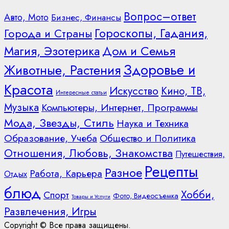
Вопрос–ответ
Авто, Мото
Бизнес, Финансы
Гороскопы, Гадания,
Города и Страны
Дом и Семья
Магия, Эзотерика
Здоровье и
Животные, Растения
Красота
Искусство
Кино, ТВ,
Интересные статьи
Музыка
Компьютеры, Интернет, Программы
Мода, Звезды, Стиль
Наука и Техника
Образование, Учеба
Общество и Политика
Отношения, Любовь, Знакомства
Путешествия,
Рецепты
Разное
Работа, Карьера
Отдых
блюд
Хобби,
Спорт
Фото, Видеосъемка
Товары и Услуги
Развлечения, Игры
Copyright © Все права защищены.