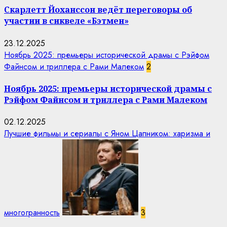
Скарлетт Йоханссон ведёт переговоры об
участии в сиквеле «Бэтмен»
23.12.2025
Ноябрь 2025: премьеры исторической драмы с Рэйфом
Файнсом и триллера с Рами Малеком
2
Ноябрь 2025: премьеры исторической драмы с
Рэйфом Файнсом и триллера с Рами Малеком
02.12.2025
Лучшие фильмы и сериалы с Яном Цапником: харизма и
многогранность
3