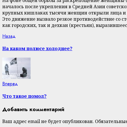
На фоне общей борьбы за раскрепощение женщины-м
началось после укрепления в Средней Азии советской
крупных кишлаках тысячи женщин открыли лица и 
Это движение вызвало резкое противодействие со с
как городских, так и дехкан (крестьян), выразившее
Continue
Previous
Назад
post:
Reading
На каком полюсе холоднее?
Next
Вперед
post:
Что такое помол?
Добавить комментарий
Ваш адрес email не будет опубликован.
Обязательны