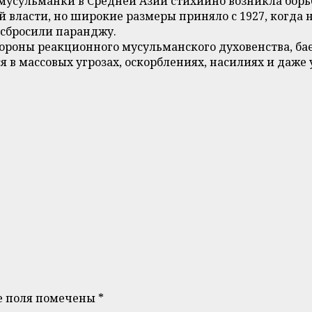
усульманки в Средней Азии стихийно возникла борь
 власти, но широкие размеры приняло с 1927, когда н
сбросили паранджу.
тороны реакционного мусульманского духовенства, ба
ся в массовых угрозах, оскорблениях, насилиях и да
е поля помечены
*