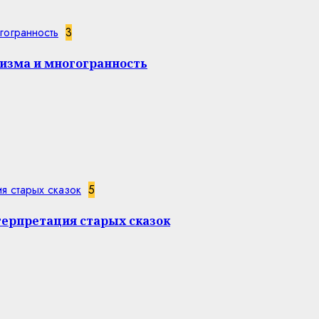
гогранность
3
изма и многогранность
я старых сказок
5
терпретация старых сказок