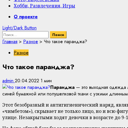
Хобби, Развлечения, Игры
Primary
О проекте
Menu
Light/Dark Button
Найти:
Главная
>
Разное
>
Что такое паранджа?
Разное
Что такое паранджа?
admin
20.04.2022
1 мин
Паранджа
— это выходная одежда м
синей бумажной или полушелковой ткани с узкими длинным
Этот безобразный и антигигиенический наряд, явл
«чимбетом»), скрывает не только лицо, но и всю ф
улице. Незакрытыми ходят девочки в возрасте до 9-1