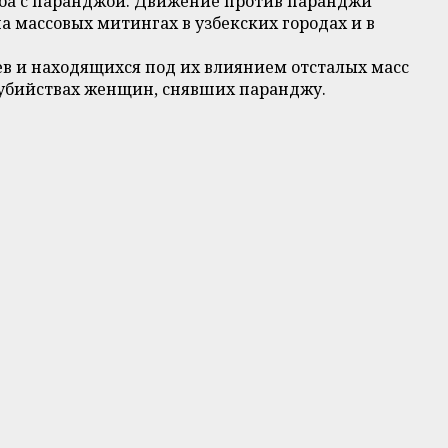
ба с паранджой. Движение против паранджи
а массовых митингах в узбекских городах и в
ев и находящихся под их влиянием отсталых масс
же убийствах женщин, снявших паранджу.