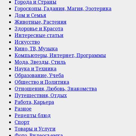
Города и Страны
Гороскопы, Гадания, Магия, Эзотерика
Дом и Семья
Животные, Растения
Здоровье и Красота
Интересные статьи
Искусство
Кино, ТВ, Музыка
Компьютеры, Интернет, Программы
Мода, Звезды, Стиль
Наука и Техника
Образование, Учеба
Общество и Политика
Отношения, Любовь, Знакомства
Путешествия, Отдых
Работа, Карьера
Разное
Рецепты блюд
Спорт
Товары и Услуги
Фото, Видеосъемка