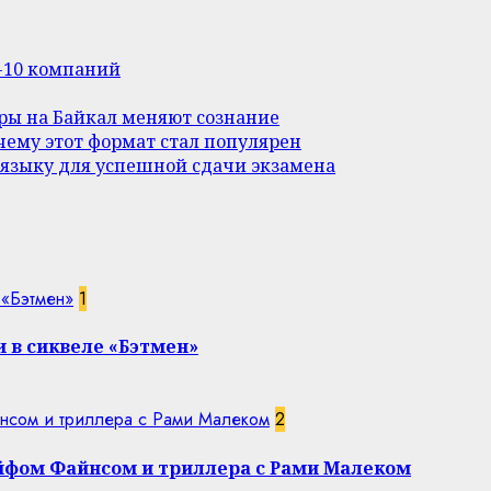
п-10 компаний
уры на Байкал меняют сознание
ему этот формат стал популярен
 языку для успешной сдачи экзамена
 «Бэтмен»
1
 в сиквеле «Бэтмен»
нсом и триллера с Рами Малеком
2
эйфом Файнсом и триллера с Рами Малеком