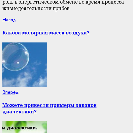
роль в энергетическом обмене во время процесса
жизнедеятельности грибов.
Continue
Previous
Назад
post:
Reading
Какова молярная масса воздуха?
Next
Вперед
post:
Можете привести примеры законов
диалектики?