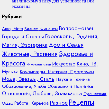
английскому языку для успешной сдачи
экзамена
Рубрики
Вопрос–ответ
Авто, Мото
Бизнес, Финансы
Гороскопы, Гадания,
Города и Страны
Дом и Семья
Магия, Эзотерика
Здоровье и
Животные, Растения
Красота
Искусство
Кино, ТВ,
Интересные статьи
Музыка
Компьютеры, Интернет, Программы
Мода, Звезды, Стиль
Наука и Техника
Образование, Учеба
Общество и Политика
Отношения, Любовь, Знакомства
Путешествия,
Рецепты
Разное
Работа, Карьера
Отдых