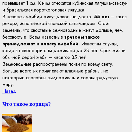
превышает 1 см. К ним относятся кубинская лягушка-свистун
и бразильская короткоголовая лягушка.
В неволе амфибии живут довольно долго.
55 лет
– таков
рекорд исполинской японской саламандры. Стоит
заметить, что хвостатые земноводные живут дольше, чем
бесхвостые. Всем известные
тритоны также
принадлежат к классу амфибий.
Известны случаи,
когда в неволе тритоны доживали до 28 лет. Срок жизни
обычной серой жабы – «всего» 35 лет!
Земноводные распространены почти по всему свету.
Больше всего их привлекают влажные районы, но
некоторые способны выдерживать и сорокаградусную
жару.
Continue
Previous
Назад
post:
Reading
Что такое корица?