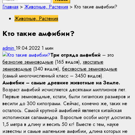
Главная
>
Животные, Растения
>
Кто такие амфибии?
Животные, Растения
Кто такие амфибии?
admin
19.04.2022
1 мин
Три отряда амфибий
– это
безногие земноводные
(165 видов),
хвостатые
земноводные
(340 видов),
бесхвостые земноводные
(самый многочисленный класс – 3450 видов).
Амфибии – самые древние животные на Земле.
Возраст амфибий исчисляется десятками миллионов лет.
Первые земноводные, кстати, были гигантских размеров и
весили до 300 килограмм. Сейчас, конечно же, таких не
осталось. Самой крупной амфибией является китайская
исполинская саламандра. Взрослые особи могут достигать
1,5 метра в длину и весить 50 кг! Вместе с тем, науке
известны и самые маленькие амфибии, длина которых не