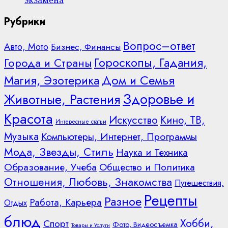
экзамена
Рубрики
Вопрос–ответ
Авто, Мото
Бизнес, Финансы
Гороскопы, Гадания,
Города и Страны
Дом и Семья
Магия, Эзотерика
Здоровье и
Животные, Растения
Красота
Искусство
Кино, ТВ,
Интересные статьи
Музыка
Компьютеры, Интернет, Программы
Мода, Звезды, Стиль
Наука и Техника
Образование, Учеба
Общество и Политика
Отношения, Любовь, Знакомства
Путешествия,
Рецепты
Разное
Работа, Карьера
Отдых
блюд
Хобби,
Спорт
Фото, Видеосъемка
Товары и Услуги