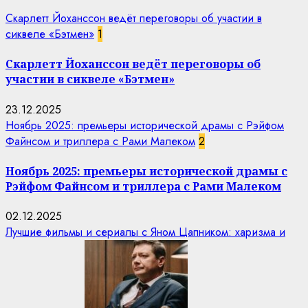
Скарлетт Йоханссон ведёт переговоры об участии в
сиквеле «Бэтмен»
1
Скарлетт Йоханссон ведёт переговоры об
участии в сиквеле «Бэтмен»
23.12.2025
Ноябрь 2025: премьеры исторической драмы с Рэйфом
Файнсом и триллера с Рами Малеком
2
Ноябрь 2025: премьеры исторической драмы с
Рэйфом Файнсом и триллера с Рами Малеком
02.12.2025
Лучшие фильмы и сериалы с Яном Цапником: харизма и