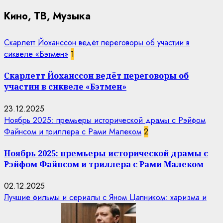
Кино, ТВ, Музыка
Скарлетт Йоханссон ведёт переговоры об участии в
сиквеле «Бэтмен»
1
Скарлетт Йоханссон ведёт переговоры об
участии в сиквеле «Бэтмен»
23.12.2025
Ноябрь 2025: премьеры исторической драмы с Рэйфом
Файнсом и триллера с Рами Малеком
2
Ноябрь 2025: премьеры исторической драмы с
Рэйфом Файнсом и триллера с Рами Малеком
02.12.2025
Лучшие фильмы и сериалы с Яном Цапником: харизма и