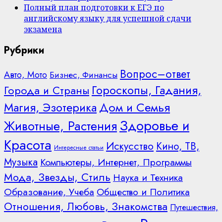
Полный план подготовки к ЕГЭ по
английскому языку для успешной сдачи
экзамена
Рубрики
Вопрос–ответ
Авто, Мото
Бизнес, Финансы
Гороскопы, Гадания,
Города и Страны
Дом и Семья
Магия, Эзотерика
Здоровье и
Животные, Растения
Красота
Искусство
Кино, ТВ,
Интересные статьи
Музыка
Компьютеры, Интернет, Программы
Мода, Звезды, Стиль
Наука и Техника
Образование, Учеба
Общество и Политика
Отношения, Любовь, Знакомства
Путешествия,