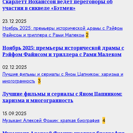
Скарлетт Йоханссон ведёт переговоры об
участии в сиквеле «Бэтмен»
23.12.2025
Ноябрь 2025: премьеры исторической драмы с Рэйфом
Файнсом и триллера с Рами Малеком
2
Ноябрь 2025: премьеры исторической драмы с
Рэйфом Файнсом и триллера с Рами Малеком
02.12.2025
Лучшие фильмы и сериалы с Яном Цапником: харизма и
многогранность
3
Лучшие фильмы и сериалы с Яном Цапником:
харизма и многогранность
15.09.2025
Музыкант Алексей Фомин: краткая биография
4