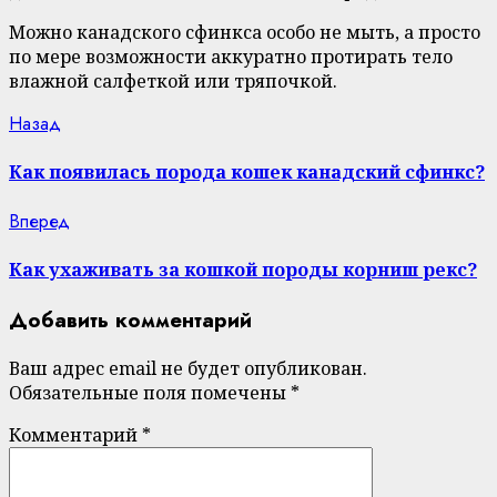
Можно канадского сфинкса особо не мыть, а просто
по мере возможности аккуратно протирать тело
влажной салфеткой или тряпочкой.
Continue
Previous
Назад
post:
Reading
Как появилась порода кошек канадский сфинкс?
Next
Вперед
post:
Как ухаживать за кошкой породы корниш рекс?
Добавить комментарий
Ваш адрес email не будет опубликован.
Обязательные поля помечены
*
Комментарий
*