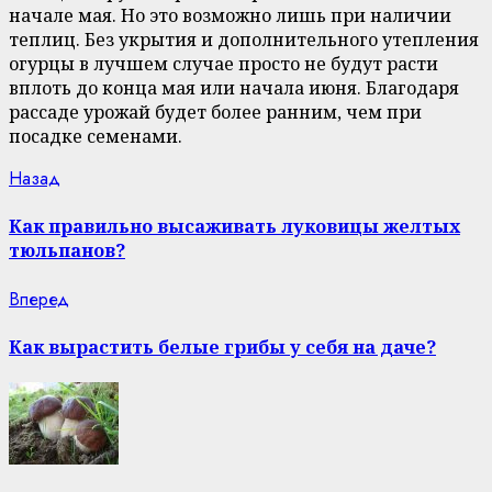
начале мая. Но это возможно лишь при наличии
теплиц. Без укрытия и дополнительного утепления
огурцы в лучшем случае просто не будут расти
вплоть до конца мая или начала июня. Благодаря
рассаде урожай будет более ранним, чем при
посадке семенами.
Continue
Previous
Назад
post:
Reading
Как правильно высаживать луковицы желтых
тюльпанов?
Next
Вперед
post:
Как вырастить белые грибы у себя на даче?