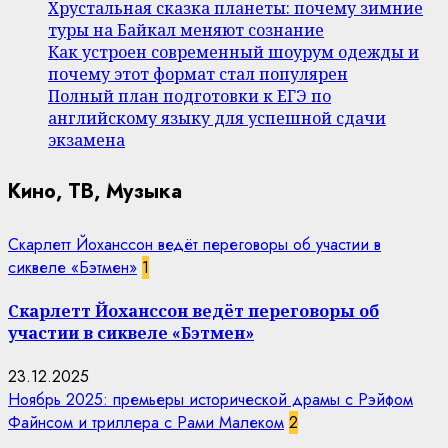
Хрустальная сказка планеты: почему зимние
туры на Байкал меняют сознание
Как устроен современный шоурум одежды и
почему этот формат стал популярен
Полный план подготовки к ЕГЭ по
английскому языку для успешной сдачи
экзамена
Кино, ТВ, Музыка
Скарлетт Йоханссон ведёт переговоры об участии в
сиквеле «Бэтмен»
1
Скарлетт Йоханссон ведёт переговоры об
участии в сиквеле «Бэтмен»
23.12.2025
Ноябрь 2025: премьеры исторической драмы с Рэйфом
Файнсом и триллера с Рами Малеком
2