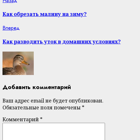
Continue
Previous
Назад
post:
Reading
Как обрезать малину на зиму?
Next
Вперед
post:
Как разводить уток в домашних условиях?
Добавить комментарий
Ваш адрес email не будет опубликован.
Обязательные поля помечены
*
Комментарий
*