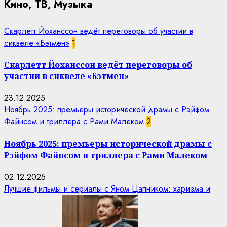
Кино, ТВ, Музыка
Скарлетт Йоханссон ведёт переговоры об участии в
сиквеле «Бэтмен»
1
Скарлетт Йоханссон ведёт переговоры об
участии в сиквеле «Бэтмен»
23.12.2025
Ноябрь 2025: премьеры исторической драмы с Рэйфом
Файнсом и триллера с Рами Малеком
2
Ноябрь 2025: премьеры исторической драмы с
Рэйфом Файнсом и триллера с Рами Малеком
02.12.2025
Лучшие фильмы и сериалы с Яном Цапником: харизма и