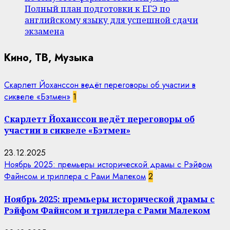
Полный план подготовки к ЕГЭ по
английскому языку для успешной сдачи
экзамена
Кино, ТВ, Музыка
Скарлетт Йоханссон ведёт переговоры об участии в
сиквеле «Бэтмен»
1
Скарлетт Йоханссон ведёт переговоры об
участии в сиквеле «Бэтмен»
23.12.2025
Ноябрь 2025: премьеры исторической драмы с Рэйфом
Файнсом и триллера с Рами Малеком
2
Ноябрь 2025: премьеры исторической драмы с
Рэйфом Файнсом и триллера с Рами Малеком