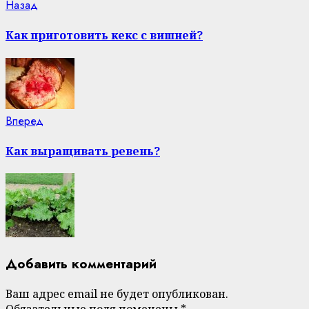
Continue
Previous
Назад
post:
Reading
Как приготовить кекс с вишней?
Next
Вперед
post:
Как выращивать ревень?
Добавить комментарий
Ваш адрес email не будет опубликован.
Обязательные поля помечены
*