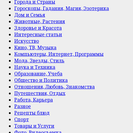
Города и Страны
Гороскопы, Гадания, Магия, Эзотерика
Дом и Семья
Животные, Растения
Здоровье и Красота
Интересные статьи
Искусство
Кино, ТВ, Музыка
Компьютеры, Интернет, Программы
Мода, Звезды, Стиль
Наука и Техника
Образование, Учеба
Общество и Политика
Отношения, Любовь, Знакомства
Путешествия, Отдых
Работа, Карьера
Разное
Рецепты блюд
Спорт
Товары и Услуги
Фото, Видеосъемка