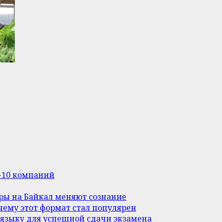
п-10 компаний
уры на Байкал меняют сознание
ему этот формат стал популярен
 языку для успешной сдачи экзамена