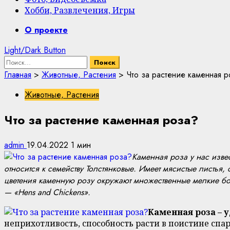
Хобби, Развлечения, Игры
Primary
О проекте
Menu
Light/Dark Button
Найти:
Главная
>
Животные, Растения
>
Что за растение каменная р
Животные, Растения
Что за растение каменная роза?
admin
19.04.2022
1 мин
Каменная роза у нас изве
относится к семейству Толстянковые. Имеет мясистые лист
цветения каменную розу окружают множественные мелкие бок
— «Hens and Chickens».
Каменная роза – 
неприхотливость, способность расти в поистине спар