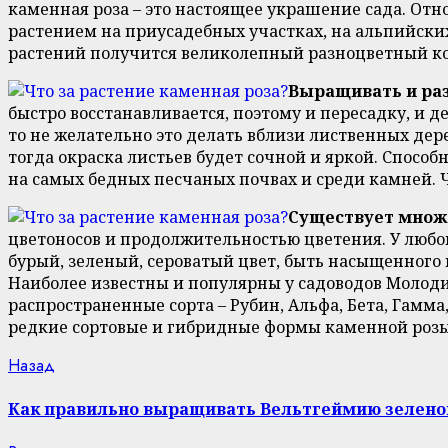
каменная роза – это настоящее украшение сада. От
растением на приусадебных участках, на альпийских 
растений получится великолепный разноцветный ков
Выращивать и раз
быстро восстанавливается, поэтому и пересадку, и 
то не желательно это делать вблизи лиственных дер
тогда окраска листьев будет сочной и яркой. Спосо
на самых бедных песчаных почвах и среди камней. Ч
Существует множе
цветоносов и продолжительностью цветения. У любо
бурый, зеленый, сероватый цвет, быть насыщенного 
Наиболее известны и популярны у садоводов Молоди
распространенные сорта – Рубин, Альфа, Бета, Гамма
редкие сортовые и гибридные формы каменной розы
Continue
Previous
Назад
post:
Reading
Как правильно выращивать Вельтгеймию зелен