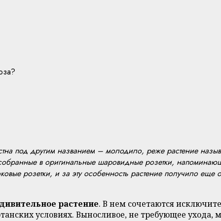
оза?
стна под другим названием – молодило, реже растение называ
ья, собранные в оригинальные шаровидные розетки, напоминаю
овые розетки, и за эту особенность растение получило еще о
удивительное растение
. В нем сочетаются исключите
танских условиях. Выносливое, не требующее ухода, м