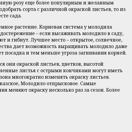
менную розу еще более популярным и желанным
добрать сорта с различной окраской листьев, то из
сте сада.
лемное растение. Корневая система у молодила
едостережение – если высаживать молодило в саду,
т и гибнут. Лучшее место – открытое, солнечное,
ещества дает возможность выращивать молодило даже
т посадка и тем меньше угроза загнивания корней.
я они окраской листьев, цветков, высотой
иненные листья с острыми кончиками могут иметь
езона многократно изменять окраску листьев.
казское, Молодило отпрысковое. Самые
ия меняют окраску несколько раз за сезон. Более