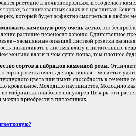
носится растение к почвопокровным, и это делает ка
горках, в стилизованных садах и в цветниках. Если по
рик, который будет эффектно смотреться в любом ме
множать каменную розу очень легко
, это беспроб
деление растение переносит хорошо. Единственное пр
евьев – засыпанные опавшей листвой розетки загниваю
бность накапливать в листьях влагу и питательные в
ем меньше влаги и чем суше почва, тем плотнее буде
ство сортов и гибридов каменной розы.
Отличаютс
го сорта розетка очень декоративная – мясистые удл
пурпурного цвета или иметь способность в течение с
ло кровельное, Молодило паутинистое, Молодило кав
, из гибридных наиболее популярен Цезарь, эти растен
 можно приобрести в питомниках.
оцветковую?