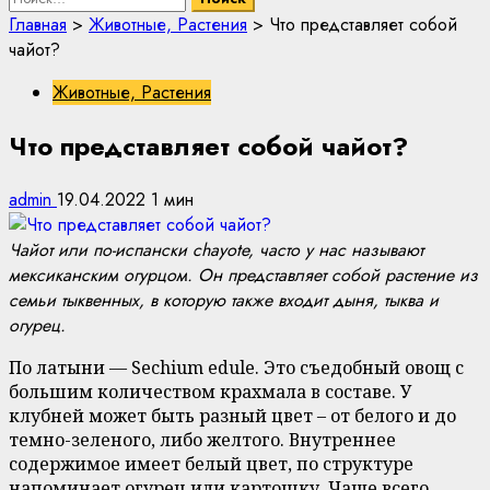
Главная
>
Животные, Растения
>
Что представляет собой
чайот?
Животные, Растения
Что представляет собой чайот?
admin
19.04.2022
1 мин
Чайот или по-испански chayote, часто у нас называют
мексиканским огурцом. Он представляет собой растение из
семьи тыквенных, в которую также входит дыня, тыква и
огурец.
По латыни — Sechium edule. Это съедобный овощ с
большим количеством крахмала в составе. У
клубней может быть разный цвет – от белого и до
темно-зеленого, либо желтого. Внутреннее
содержимое имеет белый цвет, по структуре
напоминает огурец или картошку. Чаще всего