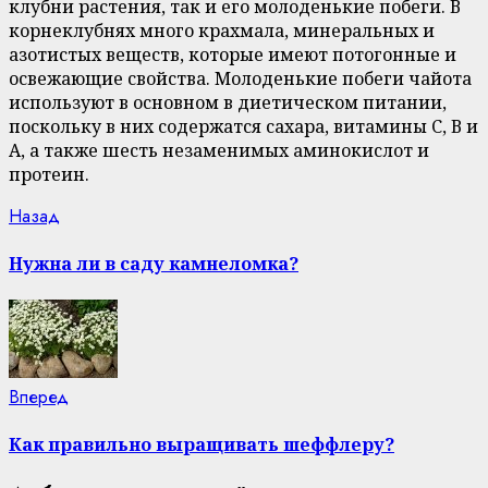
клубни растения, так и его молоденькие побеги. В
корнеклубнях много крахмала, минеральных и
азотистых веществ, которые имеют потогонные и
освежающие свойства. Молоденькие побеги чайота
используют в основном в диетическом питании,
поскольку в них содержатся сахара, витамины С, В и
А, а также шесть незаменимых аминокислот и
протеин.
Continue
Previous
Назад
post:
Reading
Нужна ли в саду камнеломка?
Next
Вперед
post:
Как правильно выращивать шеффлеру?