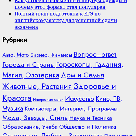
Как устроен современный шоурум одежды и
почему этот формат стал популярен
Полный план подготовки к ЕГЭ по
английскому языку для успешной сдачи
экзамена
Рубрики
Вопрос–ответ
Авто, Мото
Бизнес, Финансы
Гороскопы, Гадания,
Города и Страны
Дом и Семья
Магия, Эзотерика
Здоровье и
Животные, Растения
Красота
Искусство
Кино, ТВ,
Интересные статьи
Музыка
Компьютеры, Интернет, Программы
Мода, Звезды, Стиль
Наука и Техника
Образование, Учеба
Общество и Политика
Отношения, Любовь, Знакомства
Путешествия,