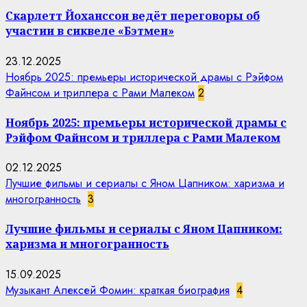
Скарлетт Йоханссон ведёт переговоры об
участии в сиквеле «Бэтмен»
23.12.2025
Ноябрь 2025: премьеры исторической драмы с Рэйфом
Файнсом и триллера с Рами Малеком
2
Ноябрь 2025: премьеры исторической драмы с
Рэйфом Файнсом и триллера с Рами Малеком
02.12.2025
Лучшие фильмы и сериалы с Яном Цапником: харизма и
многогранность
3
Лучшие фильмы и сериалы с Яном Цапником:
харизма и многогранность
15.09.2025
Музыкант Алексей Фомин: краткая биография
4