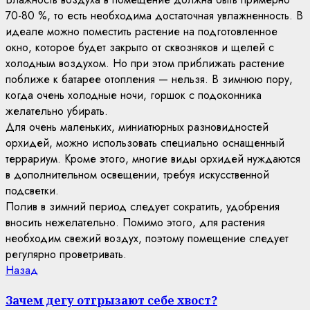
70-80 %, то есть необходима достаточная увлажненность. В
идеале можно поместить растение на подготовленное
окно, которое будет закрыто от сквозняков и щелей с
холодным воздухом. Но при этом приближать растение
поближе к батарее отопления — нельзя. В зимнюю пору,
когда очень холодные ночи, горшок с подоконника
желательно убирать.
Для очень маленьких, миниатюрных разновидностей
орхидей, можно использовать специально оснащенный
террариум. Кроме этого, многие виды орхидей нуждаются
в дополнительном освещении, требуя искусственной
подсветки.
Полив в зимний период следует сократить, удобрения
вносить нежелательно. Помимо этого, для растения
необходим свежий воздух, поэтому помещение следует
регулярно проветривать.
Continue
Previous
Назад
post:
Reading
Зачем дегу отгрызают себе хвост?