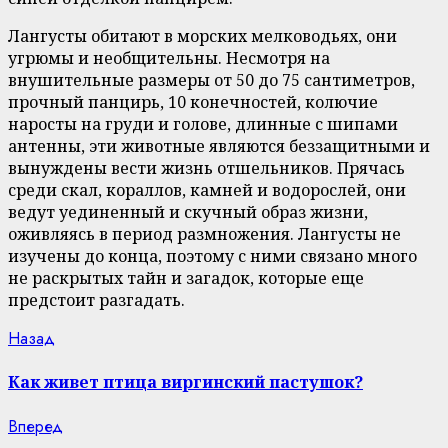
Лангусты обитают в морских мелководьях, они
угрюмы и необщительны. Несмотря на
внушительные размеры от 50 до 75 сантиметров,
прочный панцирь, 10 конечностей, колючие
наросты на груди и голове, длинные с шипами
антенны, эти животные являются беззащитными и
вынуждены вести жизнь отшельников. Прячась
среди скал, кораллов, камней и водорослей, они
ведут уединенный и скучный образ жизни,
оживляясь в период размножения. Лангусты не
изучены до конца, поэтому с ними связано много
не раскрытых тайн и загадок, которые еще
предстоит разгадать.
Continue
Previous
Назад
post:
Reading
Как живет птица виргинский пастушок?
Next
Вперед