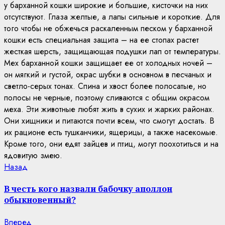
у барханной кошки широкие и большие, кисточки на них
отсутствуют. Глаза желтые, а лапы сильные и короткие. Для
того чтобы не обжечься раскаленным песком у барханной
кошки есть специальная защита – на ее стопах растет
жесткая шерсть, защищающая подушки лап от температуры.
Мех барханной кошки защищает ее от холодных ночей –
он мягкий и густой, окрас шубки в основном в песчаных и
светло-серых тонах. Спина и хвост более полосатые, но
полосы не черные, поэтому сливаются с общим окрасом
меха. Эти животные любят жить в сухих и жарких районах.
Они хищники и питаются почти всем, что смогут достать. В
их рационе есть тушканчики, ящерицы, а также насекомые.
Кроме того, они едят зайцев и птиц, могут поохотиться и на
ядовитую змею.
Continue
Previous
Назад
post:
Reading
В честь кого назвали бабочку аполлон
обыкновенный?
Next
Вперед