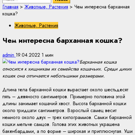
Главная
>
Животные, Растения
>
Чем интересна барханная
кошка?
Животные, Растения
Чем интересна барханная кошка?
admin
19.04.2022
1 мин
Барханная кошка
относится к хищникам их семейства кошачьих. Среди диких
кошек она отличается небольшими размерами.
Длина тела барханной кошки вырастает около шестьдесят
пять – девяносто сантиметров. Примерно половина этой
длины занимает кошачий хвост. Высота барханной кошки
около тридцати сантиметров. Взрослый самец весит
немного около двух – трех килограммов. Самки барханной
кошки мельче самцов. Голова этих животных украшена
бакенбардами, а по форме – широкая и приплюснутая. Уши